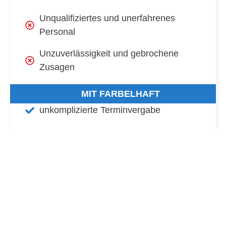
Unqualifiziertes und unerfahrenes
Personal
Unzuverlässigkeit und gebrochene
Zusagen
MIT FARBELHAFT
unkomplizierte Terminvergabe
Transparente Kosten
Ordentliche und saubere Baustelle
Kompetentes und eingespieltes Team
100 % Zuverlässigkeit